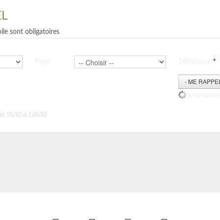
EL
le sont obligatoires
Pays
Téléphone
*
- ME RAPPE
Initialisatio
i de 9h30 à 18h30