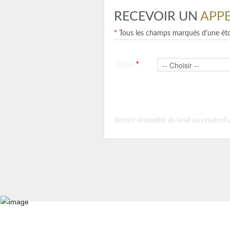
RECEVOIR UN
APP
*
Tous les champs marqués d'une étoi
Objet
*
Service disponible du lundi au vendred