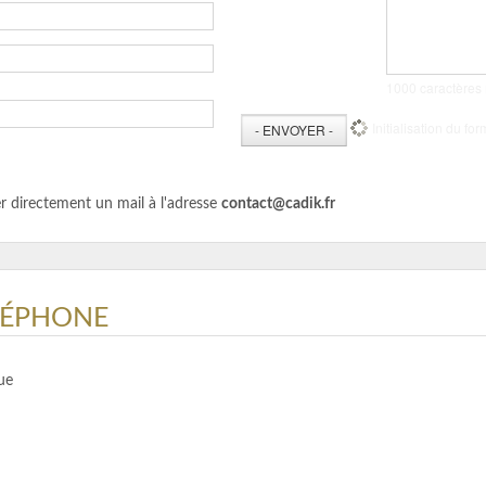
1000
caractères 
Initialisation du for
- ENVOYER -
 directement un mail à l'adresse
contact@cadik.fr
LÉPHONE
ue