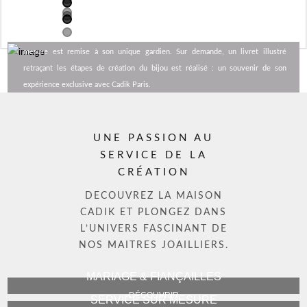
façonnage du bijou au sertissage des pierres, les artisans s’attachent à
LE BIJOU TERMINÉ. LA DECOUVERTE DU JOYAU
retranscrire chaque détail pour reproduire à la perfection la bague de fiançailles
Symbole de l’amour entre deux êtres chers, la bague de fiançailles réalisée sur
sur mesure imaginée par le créateur.
mesure est remise à son unique gardien. Sur demande, un livret illustré
retraçant les étapes de création du bijou est réalisé : un souvenir de son
expérience exclusive avec Cadik Paris.
Art1 - memento links aff
UNE PASSION AU
SERVICE DE LA
CRÉATION
DECOUVREZ LA MAISON
CADIK ET PLONGEZ DANS
L’UNIVERS FASCINANT DE
NOS MAITRES JOAILLIERS.
MARIAGE & FIANÇAILLES
- DÉCOUVRIR -
SERVICE SUR MESURE