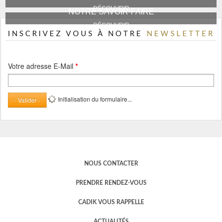
- DÉCOUVRIR -
NOTRE SAVOIR-FAIRE
- DÉCOUVRIR -
INSCRIVEZ VOUS À NOTRE
NEWSLETTER
Votre adresse E-Mail
*
Initialisation du formulaire...
- Valider -
NOUS CONTACTER
PRENDRE RENDEZ-VOUS
CADIK VOUS RAPPELLE
ACTUALITÉS