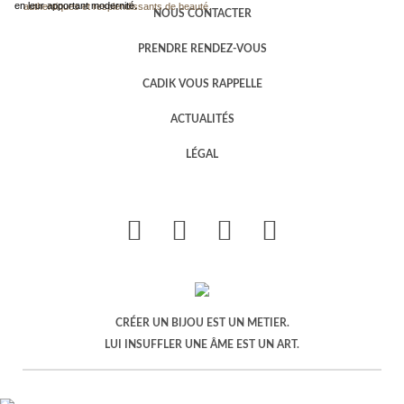
en leur apportant modernité.
authentiques et resplendissants de beauté.
NOUS CONTACTER
PRENDRE RENDEZ-VOUS
CADIK VOUS RAPPELLE
ACTUALITÉS
LÉGAL
CRÉER UN BIJOU EST UN METIER.
LUI INSUFFLER UNE ÂME EST UN ART.