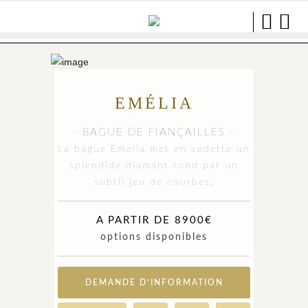
EMÉLIA
- BAGUE DE FIANÇAILLES -
La bague Emelia met en vedette un
splendide diamant rond par un
subtil jeu de courbes.
A PARTIR DE 8900€
options disponibles
DEMANDE D’INFORMATION