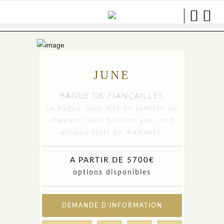
JUNE
- BAGUE DE FIANÇAILLES -
La bague June met en lumière un
diamant taille brillant avec son
anneau serti de diamants.
A PARTIR DE 5700€
options disponibles
DEMANDE D’INFORMATION